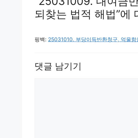
“25031009. 대여
되찾는 법적 해법”에 
핑백:
25031010. 부당이득반환청구, 억울함을 해
댓글 남기기
댓
글