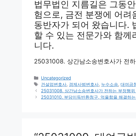
법무법인 지름길은 그동안
험으로, 금전 분쟁에 어
동반자가 되어 왔습니다. 
할 수 있는 전문가와 함께
니다.
25031008. 상간남소송변호사가 전
카
Uncategorized
테
태
건설업변호사
,
경제사범변호사
,
누수소송
,
대여금
고
그
25031008. 상간남소송변호사가 전하는 부정행위
리
25031010. 부당이득반환청구, 억울함을 해결하