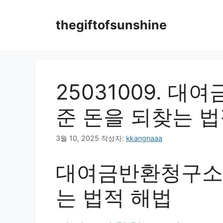
컨
텐
thegiftofsunshine
츠
로
건
너
뛰
25031009. 
기
준 돈을 되찾는 법
3월 10, 2025
작성자:
kkangnaaa
대여금반환청구소송
는 법적 해법