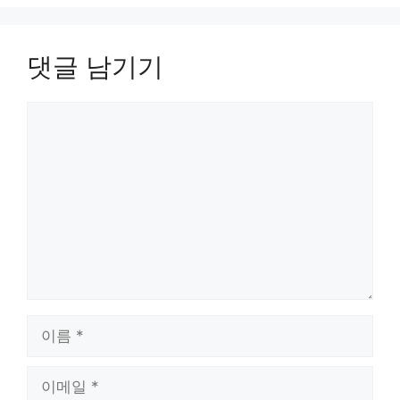
댓글 남기기
댓
글
이
름
이
메