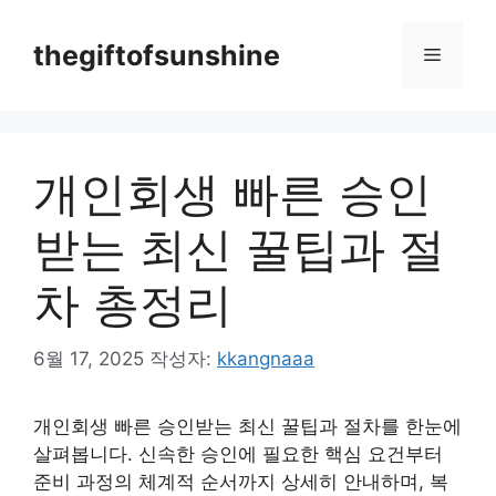
컨
텐
thegiftofsunshine
메
츠
로
뉴
건
너
개인회생 빠른 승인
뛰
기
받는 최신 꿀팁과 절
차 총정리
6월 17, 2025
작성자:
kkangnaaa
개인회생 빠른 승인받는 최신 꿀팁과 절차를 한눈에
살펴봅니다. 신속한 승인에 필요한 핵심 요건부터
준비 과정의 체계적 순서까지 상세히 안내하며, 복