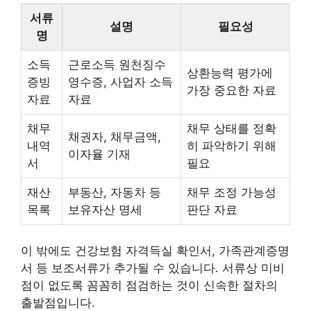
서류
설명
필요성
명
소득
근로소득 원천징수
상환능력 평가에
증빙
영수증, 사업자 소득
가장 중요한 자료
자료
자료
채무
채무 상태를 정확
채권자, 채무금액,
내역
히 파악하기 위해
이자율 기재
서
필요
재산
부동산, 자동차 등
채무 조정 가능성
목록
보유자산 명세
판단 자료
이 밖에도 건강보험 자격득실 확인서, 가족관계증명
서 등 보조서류가 추가될 수 있습니다. 서류상 미비
점이 없도록 꼼꼼히 점검하는 것이 신속한 절차의
출발점입니다.